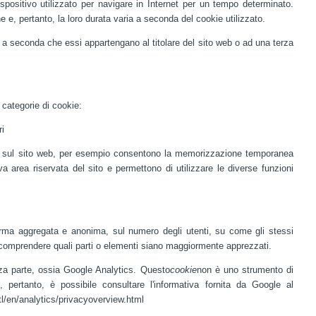
spositivo utilizzato per navigare in Internet per un tempo determinato.
 e, pertanto, la loro durata varia a seconda del cookie utilizzato.
: a seconda che essi appartengano al titolare del sito web o ad una terza
 categorie di cookie:
ri
e sul sito web, per esempio consentono la memorizzazione temporanea
iva area riservata del sito e permettono di utilizzare le diverse funzioni
 forma aggregata e anonima, sul numero degli utenti, su come gli stessi
 e comprendere quali parti o elementi siano maggiormente apprezzati.
rza parte, ossia Google Analytics. Questo
cookie
non è uno strumento di
i, pertanto, è possibile consultare l'informativa fornita da Google al
ntl/en/analytics/privacyoverview.html