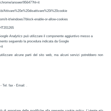
m/chrome/answer/95647?hl=it
it/kb/Attivare%20e%20disattivare%20i%20cookie
om/it-it/windows7/block-enable-or-allow-cookies
t/HT201265
oogle Analytics
può utilizzare il componente aggiuntivo messo a
amento seguendo la procedura
indicata da Google
=it
utilizzare alcune parti del sito web, ma alcuni servizi potrebbero non
 Tel. fax - Email: .
oltà di apportare delle modifiche alla presente
cookie policy
. L’utente e/o