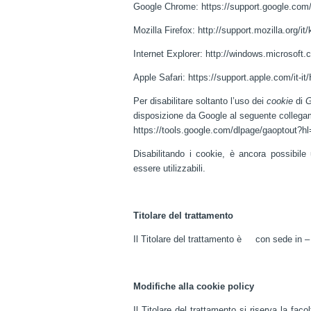
Google Chrome:
https://support.google.co
Mozilla Firefox:
http://support.mozilla.org/
Internet Explorer:
http://windows.microsoft.c
Apple Safari:
https://support.apple.com/it-i
Per disabilitare soltanto l’uso dei
cookie
di
G
disposizione da Google al seguente colleg
https://tools.google.com/dlpage/gaoptout?hl
Disabilitando i cookie, è ancora possibile 
essere utilizzabili.
Titolare del trattamento
Il Titolare del trattamento è con sede in – -
Modifiche alla cookie policy
Il Titolare del trattamento si riserva la fac