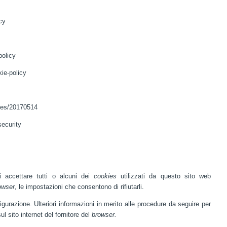
cy
policy
ie-policy
cles/20170514
security
i accettare tutti o alcuni dei
cookies
utilizzati da questo sito web
owser
, le impostazioni che consentono di rifiutarli.
igurazione. Ulteriori informazioni in merito alle procedure da seguire per
l sito internet del fornitore del
browser.