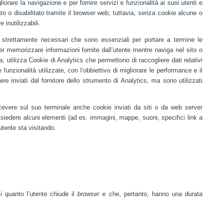
liorare la navigazione e per fornire servizi e funzionalità ai suoi utenti e
ato o disabilitato tramite il browser web; tuttavia, senza cookie alcune o
 inutilizzabili.
ie strettamente necessari che sono essenziali per portare a termine le
 per memorizzare informazioni fornite dall’utente mentre naviga nel sito o
ita; utilizza Cookie di Analytics che permettono di raccogliere dati relativi
e funzionalità utilizzate, con l’obbiettivo di migliorare le performance e il
e inviati dal fornitore dello strumento di Analytics, ma sono utilizzati
icevere sul suo terminale anche cookie inviati da siti o da web server
 risiedere alcuni elementi (ad es. immagini, mappe, suoni, specifici link a
'utente sta visitando.
 quanto l’utente chiude il
browser
e che, pertanto, hanno una durata