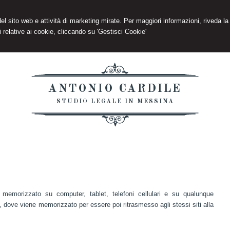
 del sito web e attività di marketing mirate. Per maggiori informazioni, riveda la
 relative ai cookie, cliccando su 'Gestisci Cookie'
ANTONIO CARDILE
STUDIO LEGALE IN MESSINA
 memorizzato su computer, tablet, telefoni cellulari e su qualunque
et, dove viene memorizzato per essere poi ritrasmesso agli stessi siti alla